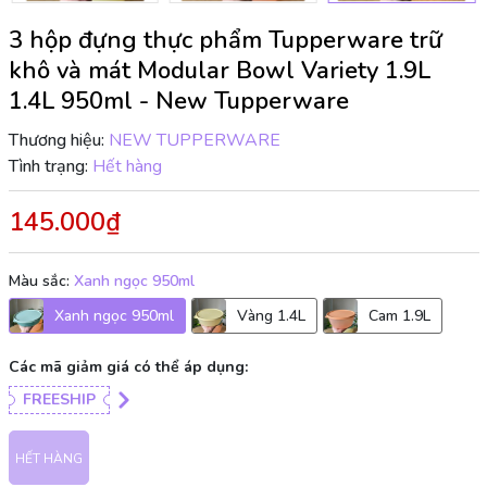
3 hộp đựng thực phẩm Tupperware trữ
khô và mát Modular Bowl Variety 1.9L
1.4L 950ml - New Tupperware
Thương hiệu:
NEW TUPPERWARE
Tình trạng:
Hết hàng
145.000₫
Màu sắc:
Xanh ngọc 950ml
Xanh ngọc 950ml
Vàng 1.4L
Cam 1.9L
Các mã giảm giá có thể áp dụng:
FREESHIP
HẾT HÀNG