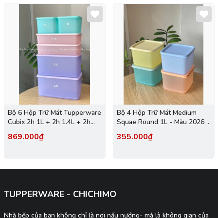
Bộ 6 Hộp Trữ Mát Tupperware
Bộ 4 Hộp Trữ Mát Medium
Cubix 2h 1L + 2h 1.4L + 2h
Squae Round 1L - Màu 2026 -
3.1L - New Tupperware
Tupperware Trung Chính
869.000₫
355.000₫
Hãng
TUPPERWARE - CHICHIMO
Nhà bếp của bạn không chỉ là nơi nấu nướng- mà là không gian của