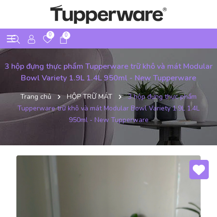
0
0
3 hộp đựng thực phẩm Tupperware trữ khô và mát Modular
Bowl Variety 1.9L 1.4L 950ml - New Tupperware
Trang chủ
HỘP TRỮ MÁT
3 hộp đựng thực phẩm
Tupperware trữ khô và mát Modular Bowl Variety 1.9L 1.4L
950ml - New Tupperware