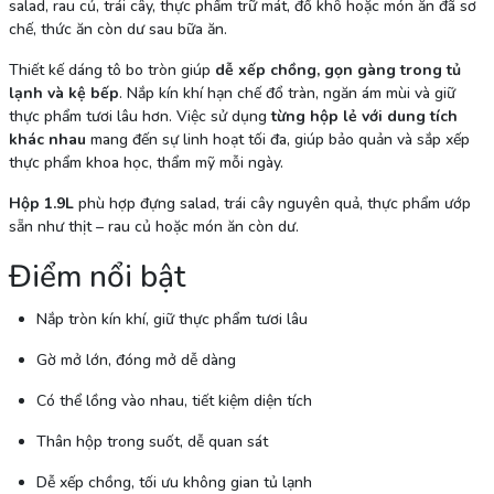
salad, rau củ, trái cây, thực phẩm trữ mát, đồ khô hoặc món ăn đã sơ
chế, thức ăn còn dư sau bữa ăn.
Thiết kế dáng tô bo tròn giúp
dễ xếp chồng, gọn gàng trong tủ
lạnh và kệ bếp
. Nắp kín khí hạn chế đổ tràn, ngăn ám mùi và giữ
thực phẩm tươi lâu hơn. Việc sử dụng
từng hộp lẻ với dung tích
khác nhau
mang đến sự linh hoạt tối đa, giúp bảo quản và sắp xếp
thực phẩm khoa học, thẩm mỹ mỗi ngày.
Hộp 1.9L
phù hợp đựng salad, trái cây nguyên quả, thực phẩm ướp
sẵn như thịt – rau củ hoặc món ăn còn dư.
Điểm nổi bật
Nắp tròn kín khí, giữ thực phẩm tươi lâu
Gờ mở lớn, đóng mở dễ dàng
Có thể lồng vào nhau, tiết kiệm diện tích
Thân hộp trong suốt, dễ quan sát
Dễ xếp chồng, tối ưu không gian tủ lạnh