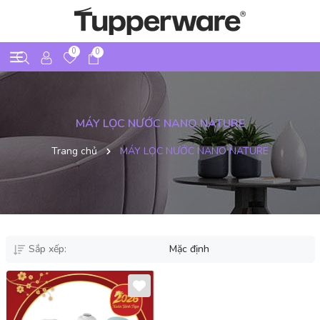
0
0
MÁY LỌC NƯỚC NANO NATURE
Trang chủ
MÁY LỌC NƯỚC NANO NATURE
Sắp xếp:
Mặc định