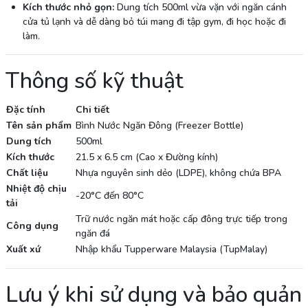
Kích thước nhỏ gọn:
Dung tích 500ml vừa vặn với ngăn cánh
cửa tủ lạnh và dễ dàng bỏ túi mang đi tập gym, đi học hoặc đi
làm.
Thông số kỹ thuật
Đặc tính
Chi tiết
Tên sản phẩm
Bình Nước Ngăn Đông (Freezer Bottle)
Dung tích
500ml
Kích thước
21.5 x 6.5 cm (Cao x Đường kính)
Chất liệu
Nhựa nguyên sinh dẻo (LDPE), không chứa BPA
Nhiệt độ chịu
-20°C đến 80°C
tải
Trữ nước ngăn mát hoặc cấp đông trực tiếp trong
Công dụng
ngăn đá
Xuất xứ
Nhập khẩu Tupperware Malaysia (TupMalay)
Lưu ý khi sử dụng và bảo quản