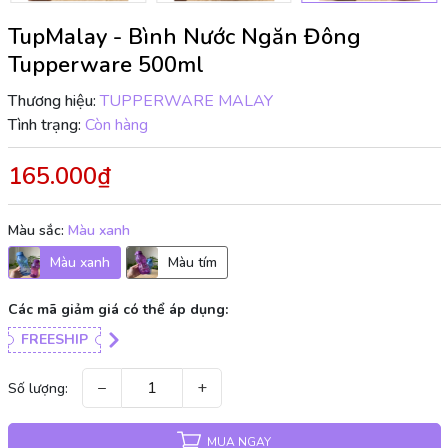
TupMalay - Bình Nước Ngăn Đông
Tupperware 500ml
Thương hiệu:
TUPPERWARE MALAY
Tình trạng:
Còn hàng
165.000₫
Màu sắc:
Màu xanh
Màu xanh
Màu tím
Các mã giảm giá có thể áp dụng:
FREESHIP
−
+
Số lượng:
MUA NGAY