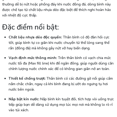
thường dễ bị nứt hoặc phồng đáy khi nước đông đá, dòng bình này
được chế tạo từ chất liệu nhựa dẻo đặc biệt để thích nghi hoàn hảo
với nhiệt độ cực thấp.
Đặc điểm nổi bật:
Chất liệu nhựa dẻo độc quyền:
Thân bình có độ đàn hồi cực
tốt, giúp bình tự co giãn khi nước chuyển từ thể lỏng sang thể
rắn (đông đá) mà không gây nứt vỡ hay biến dạng.
Vạch định mức thông minh:
Trên thân bình có vạch chia mức
nước tối đa (Max fill line) khi để ngăn đông, giúp người dùng căn
chỉnh lượng nước chính xác để có không gian giãn nở an toàn.
Thiết kế chống trượt:
Thân bình có các đường gờ nổi giúp cầm
nắm chắc chắn, ngay cả khi bình đang bị ướt do ngưng tụ hơi
nước bên ngoài.
Nắp bật kín nước:
Nắp bình kín tuyệt đối, tích hợp vòi uống trực
tiếp giúp bạn dễ dàng sử dụng mọi lúc mọi nơi mà không lo rò rỉ
vào túi xách.