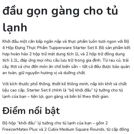
đầu gọn gàng cho tủ
lạnh
Khởi đầu một căn bếp ngăn nắp và thực phẩm luôn tươi ngon với Bộ
4 Hộp Đựng Thực Phẩm Tupperware Starter Set II. Bộ sản phẩm kết
hợp hoàn hảo 2 hộp trữ mát dung tích 1L và 2 hộp trữ đông dung
tích 1.1L, đáp ứng mọi nhu cầu lưu trữ trong gia đình. Từ rau củ, trái
cây, thịt cá cho đến món ăn chế biến sẵn – tất cả đều được bảo quản
an toàn, giữ nguyên hương vị và dưỡng chất.
Với kích thước phổ thông, thiết kế thông minh, nắp kín khít và chất
liệu cao cấp, Starter Set II chính là “bộ khởi đầu” lý tưởng cho tủ
lạnh của bạn – tiện lợi, gọn gàng và bền bỉ theo thời gian.
Điểm nổi bật
Bộ hộp “khởi đầu” lý tưởng cho tủ lạnh của bạn – gồm 2
FreezerMates Plus và 2 Cubix Medium Square Rounds, từ cấp đông