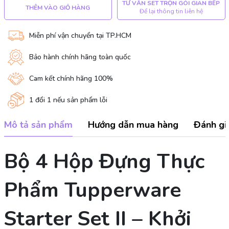
TƯ VẤN SET TRỌN GÓI GIAN BẾP
THÊM VÀO GIỎ HÀNG
Để lại thông tin liên hệ
Miễn phí vận chuyển tại TP.HCM
Bảo hành chính hãng toàn quốc
Cam kết chính hãng 100%
1 đổi 1 nếu sản phẩm lỗi
Mô tả sản phẩm
Hướng dẫn mua hàng
Đánh gi
Bộ 4 Hộp Đựng Thực
Phẩm Tupperware
Starter Set II – Khởi