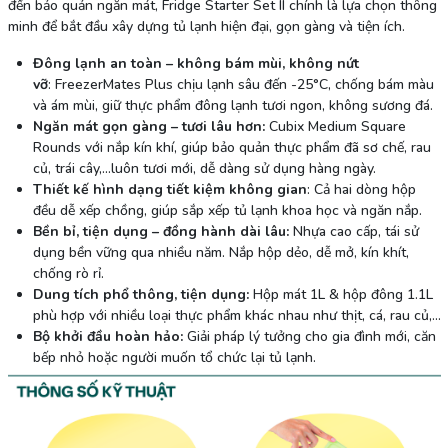
đến bảo quản ngăn mát, Fridge Starter Set II chính là lựa chọn thông
minh để bắt đầu xây dựng tủ lạnh hiện đại, gọn gàng và tiện ích.
Đông lạnh an toàn – không bám mùi, không nứt
vỡ
: FreezerMates Plus chịu lạnh sâu đến -25°C, chống bám màu
và ám mùi, giữ thực phẩm đông lạnh tươi ngon, không sương đá.
Ngăn mát gọn gàng – tươi lâu hơn:
Cubix Medium Square
Rounds với nắp kín khí, giúp bảo quản thực phẩm đã sơ chế, rau
củ, trái cây,...luôn tươi mới, dễ dàng sử dụng hàng ngày.
Thiết kế hình dạng tiết kiệm không gian
: Cả hai dòng hộp
đều dễ xếp chồng, giúp sắp xếp tủ lạnh khoa học và ngăn nắp.
Bền bỉ, tiện dụng – đồng hành dài lâu:
Nhựa cao cấp, tái sử
dụng bền vững qua nhiều năm. Nắp hộp dẻo, dễ mở, kín khít,
chống rò rỉ.
Dung tích phổ thông, tiện dụng:
Hộp mát 1L & hộp đông 1.1L
phù hợp với nhiều loại thực phẩm khác nhau như thịt, cá, rau củ,...
Bộ khởi đầu hoàn hảo:
Giải pháp lý tưởng cho gia đình mới, căn
bếp nhỏ hoặc người muốn tổ chức lại tủ lạnh.