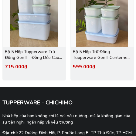
Bộ 5 Hộp Tupperware Trữ
Bộ 5 Hộp Trữ Đông
Đông Gen II - Đông Dẻo Cao
Tupperware Gen II Conterner
Cấp - New Tupperware
(2h 450ml+2h 1.1L+1h dẹt 1L)
715.000₫
599.000₫
- Đông Dẻo Cao Cấp - New
Tupperware
TUPPERWARE - CHICHIMO
Nhà bếp của bạn không chỉ là nơi nấu nướng- mà là không gian của
sự tiện nghi, ngăn nắp và yêu thương
Địa chỉ:
22 Dương Đình Hội, P. Phước Long B, TP Thủ Đức, TP HCM