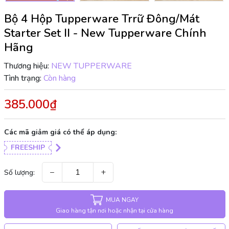
Bộ 4 Hộp Tupperware Trrữ Đông/Mát
Starter Set II - New Tupperware Chính
Hãng
Thương hiệu:
NEW TUPPERWARE
Tình trạng:
Còn hàng
385.000₫
Các mã giảm giá có thể áp dụng:
FREESHIP
−
+
Số lượng:
MUA NGAY
Giao hàng tận nơi hoặc nhận tại cửa hàng