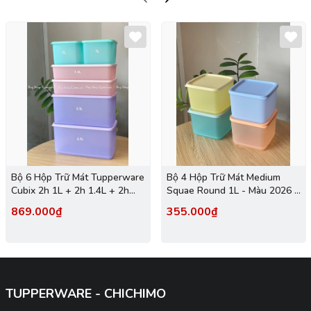
Bộ 6 Hộp Trữ Mát Tupperware
Bộ 4 Hộp Trữ Mát Medium
Cubix 2h 1L + 2h 1.4L + 2h
Squae Round 1L - Màu 2026 -
3.1L - New Tupperware
Tupperware Trung Chính
869.000₫
355.000₫
Hãng
TUPPERWARE - CHICHIMO