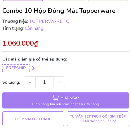
Combo 10 Hộp Đông Mát Tupperware
Thương hiệu:
TUPPERWARE TQ
Tình trạng:
Còn hàng
1.060.000₫
Các mã giảm giá có thể áp dụng:
FREESHIP
−
+
Số lượng:
MUA NGAY
Giao hàng tận nơi hoặc nhận tại cửa hàng
TƯ VẤN SET TRỌN GÓI GIAN BẾP
THÊM VÀO GIỎ HÀNG
Để lại thông tin liên hệ