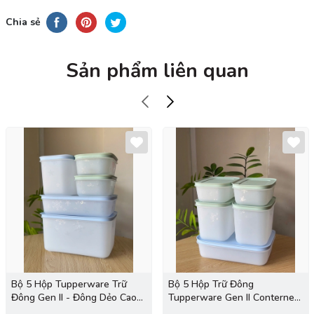
Chia sẻ
Sản phẩm liên quan
Bộ 5 Hộp Tupperware Trữ
Bộ 5 Hộp Trữ Đông
Đông Gen II - Đông Dẻo Cao
Tupperware Gen II Conterner
Cấp - New Tupperware
(2h 450ml+2h 1.1L+1h dẹt 1L)