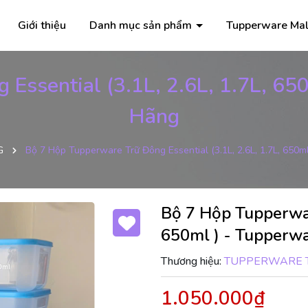
Giới thiệu
Danh mục sản phẩm
Tupperware Mal
Essential (3.1L, 2.6L, 1.7L, 65
Hãng
G
Bộ 7 Hộp Tupperware Trữ Đông Essential (3.1L, 2.6L, 1.7L, 650
Bộ 7 Hộp Tupperware
650ml ) - Tupperw
Thương hiệu:
TUPPERWARE 
1.050.000₫