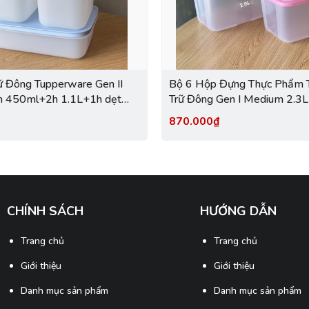
ữ Đông Tupperware Gen II
Bộ 6 Hộp Đựng Thực Phẩm 
2h 450ml+2h 1.1L+1h dẹt
Trữ Đông Gen I Medium 2.3L
Dẻo Cao Cấp - New
Nắp Hồng
870.000₫
CHÍNH SÁCH
HƯỚNG DẪN
Trang chủ
Trang chủ
Giới thiệu
Giới thiệu
Danh mục sản phẩm
Danh mục sản phẩm