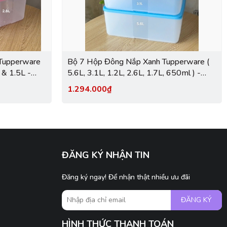
Tupperware
Bộ 7 Hộp Đông Nắp Xanh Tupperware (
 & 1.5L -
5.6L, 3.1L, 1.2L, 2.6L, 1.7L, 650ml ) -
Tupperware Trung Chính Hãng
1.294.000₫
ĐĂNG KÝ NHẬN TIN
Đăng ký ngay! Để nhận thật nhiều ưu đãi
ĐĂNG KÝ
HÌNH THỨC THANH TOÁN