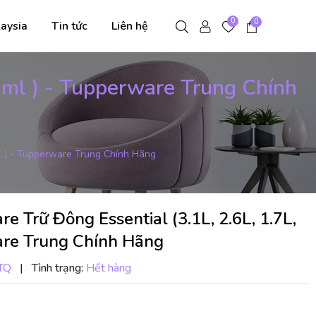
0
0
aysia
Tin tức
Liên hệ
0ml ) - Tupperware Trung Chính
ml ) - Tupperware Trung Chính Hãng
 Trữ Đông Essential (3.1L, 2.6L, 1.7L,
are Trung Chính Hãng
TQ
|
Tình trạng:
Hết hàng