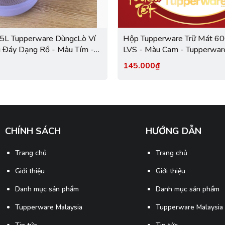
5L Tupperware DùngcLò Ví
Hộp Tupperware Trữ Mát 600ml - Quay
i Đáy Dạng Rổ - Màu Tím -
LVS - Màu Cam - Tupperware
Trung Chính Hãng
Hãng
145.000₫
CHÍNH SÁCH
HƯỚNG DẪN
Trang chủ
Trang chủ
Giới thiệu
Giới thiệu
Danh mục sản phẩm
Danh mục sản phẩm
Tupperware Malaysia
Tupperware Malaysia