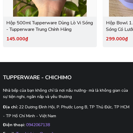
Hộp 500ml Tupperware Dùng Lò Vi Sóng
Hộp Bowl 1.
- Tupperware Trung Chính Hãng
Sóng Có Lướ
Tupperware 
145.000₫
299.000₫
TUPPERWARE - CHICHIMO
Nhà bếp của bạn không chỉ là nơi nấu nướng- mà là không gian của
sự tiện nghi, ngăn nắp và yêu thương
Địa chỉ:
22 Dương Đình Hội, P. Phước Long B, TP Thủ Đức, TP HCM
- TP Hồ Chí Minh - Việt Nam
Điện thoại:
0942067138