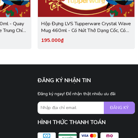
Hộp Đựng LVS Tupperware Crystal Wave
 Trung Chính
Mug 460ml - Có Nút Thở Dạng Cốc, Có
Quai - Tupperware Trung Chính Hãng
195.000₫
ĐĂNG KÝ NHẬN TIN
Đăng ký ngay! Để nhận thật nhiều ưu đãi
ĐĂNG KÝ
HÌNH THỨC THANH TOÁN