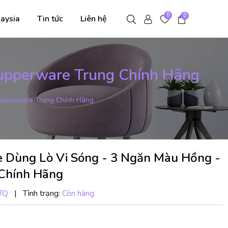
0
0
aysia
Tin tức
Liên hệ
upperware Trung Chính Hãng
upperware Trung Chính Hãng
 Dùng Lò Vi Sóng - 3 Ngăn Màu Hồng -
Chính Hãng
TQ
|
Tình trạng:
Còn hàng