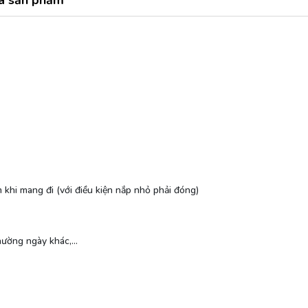
á sản phẩm
m khi mang đi (với điều kiện nắp nhỏ phải đóng)
ường ngày khác,...