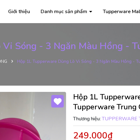
Giới thiệu
Danh mục sản phẩm
Tupperware Mal
 Vi Sóng - 3 Ngăn Màu Hồng - T
ÓNG
Hộp 1L Tupperware Dùng Lò Vi Sóng - 3 Ngăn Màu Hồng - T
Hộp 1L Tupperware
Tupperware Trung 
Thương hiệu:
TUPPERWARE 
249.000₫