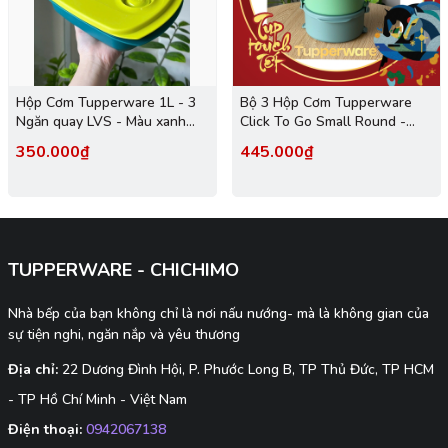
Hộp Cơm Tupperware 1L - 3
Bộ 3 Hộp Cơm Tupperware
Ngăn quay LVS - Màu xanh
Click To Go Small Round -
cốm - Tupperware Malaysia
New Tupperware
350.000₫
445.000₫
Chính Hãng
TUPPERWARE - CHICHIMO
Nhà bếp của bạn không chỉ là nơi nấu nướng- mà là không gian của
sự tiện nghi, ngăn nắp và yêu thương
Địa chỉ:
22 Dương Đình Hội, P. Phước Long B, TP Thủ Đức, TP HCM
- TP Hồ Chí Minh - Việt Nam
Điện thoại:
0942067138