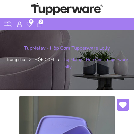
0
0
TupMalay - Hộp Cơm Tupperware Lolly
Trang chủ
HỘP CƠM
TupMalay - Hộp Cơm Tupperware
Lolly