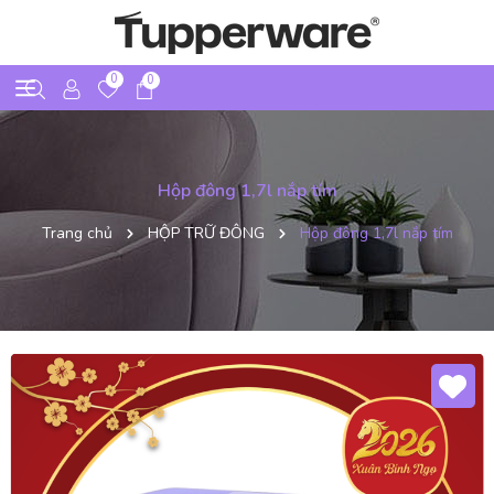
0
0
Hộp đông 1,7l nắp tím
Trang chủ
HỘP TRỮ ĐÔNG
Hộp đông 1,7l nắp tím