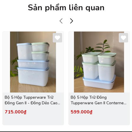
Sản phẩm liên quan
Bộ 5 Hộp Tupperware Trữ
Bộ 5 Hộp Trữ Đông
Đông Gen II - Đông Dẻo Cao
Tupperware Gen II Conterner
Cấp - New Tupperware
(2h 450ml+2h 1.1L+1h dẹt 1L)
715.000₫
599.000₫
- Đông Dẻo Cao Cấp - New
Tupperware