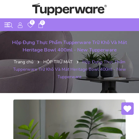
0
0
Hộp Đựng Thực Phẩm Tupperware Trữ Khô Và Mát
Heritage Bowl 400ml - New Tupperware
Trang chủ
HỘP TRỮ MÁT
Hộp Đựng Thực Phẩm
Tupperware Trữ Khô Và Mát Heritage Bowl 400ml - New
Tupperware