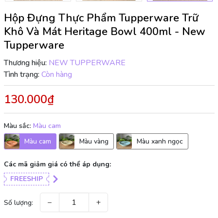
Hộp Đựng Thực Phẩm Tupperware Trữ
Khô Và Mát Heritage Bowl 400ml - New
Tupperware
Thương hiệu:
NEW TUPPERWARE
Tình trạng:
Còn hàng
130.000₫
Màu sắc:
Màu cam
Màu cam
Màu vàng
Màu xanh ngọc
Các mã giảm giá có thể áp dụng:
FREESHIP
−
+
Số lượng: