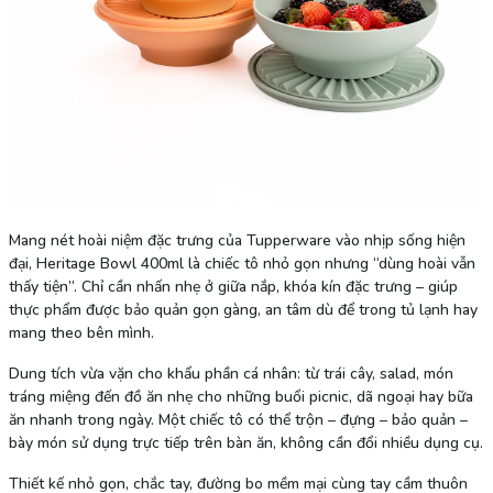
Mang nét hoài niệm đặc trưng của Tupperware vào nhịp sống hiện
đại, Heritage Bowl 400ml là chiếc tô nhỏ gọn nhưng “dùng hoài vẫn
thấy tiện”. Chỉ cần nhấn nhẹ ở giữa nắp, khóa kín đặc trưng – giúp
thực phẩm được bảo quản gọn gàng, an tâm dù để trong tủ lạnh hay
mang theo bên mình.
Dung tích vừa vặn cho khẩu phần cá nhân: từ trái cây, salad, món
tráng miệng đến đồ ăn nhẹ cho những buổi picnic, dã ngoại hay bữa
ăn nhanh trong ngày. Một chiếc tô có thể trộn – đựng – bảo quản –
bày món sử dụng trực tiếp trên bàn ăn, không cần đổi nhiều dụng cụ.
Thiết kế nhỏ gọn, chắc tay, đường bo mềm mại cùng tay cầm thuôn