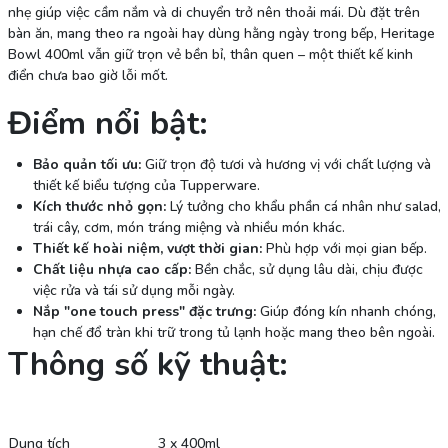
nhẹ giúp việc cầm nắm và di chuyển trở nên thoải mái. Dù đặt trên
bàn ăn, mang theo ra ngoài hay dùng hằng ngày trong bếp, Heritage
Bowl 400ml vẫn giữ trọn vẻ bền bỉ, thân quen – một thiết kế kinh
điển chưa bao giờ lỗi mốt.
Điểm nổi bật:
Bảo quản tối ưu:
Giữ trọn độ tươi và hương vị với chất lượng và
thiết kế biểu tượng của Tupperware.
Kích thước nhỏ gọn:
Lý tưởng cho khẩu phần cá nhân như salad,
trái cây, cơm, món tráng miệng và nhiều món khác.
Thiết kế hoài niệm, vượt thời gian:
Phù hợp với mọi gian bếp.
Chất liệu nhựa cao cấp:
Bền chắc, sử dụng lâu dài, chịu được
việc rửa và tái sử dụng mỗi ngày.
Nắp "one touch press" đặc trưng:
Giúp đóng kín nhanh chóng,
hạn chế đổ tràn khi trữ trong tủ lạnh hoặc mang theo bên ngoài.
Thông số kỹ thuật:
Dung tích
3 x 400ml