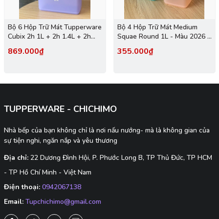
Bộ 6 Hộp Trữ Mát Tupperware
Bộ 4 Hộp Trữ Mát Medium
Cubix 2h 1L + 2h 1.4L + 2h
Squae Round 1L - Màu 2026 -
3.1L - New Tupperware
Tupperware Trung Chính
869.000₫
355.000₫
Hãng
TUPPERWARE - CHICHIMO
Nhà bếp của bạn không chỉ là nơi nấu nướng- mà là không gian của
sự tiện nghi, ngăn nắp và yêu thương
Địa chỉ:
22 Dương Đình Hội, P. Phước Long B, TP Thủ Đức, TP HCM
- TP Hồ Chí Minh - Việt Nam
Điện thoại:
0942067138
Email:
Tupchichimo@gmail.com