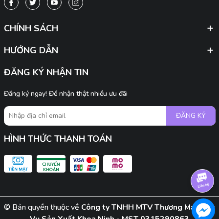
CHÍNH SÁCH
HƯỚNG DẪN
ĐĂNG KÝ NHẬN TIN
Đăng ký ngay! Để nhận thật nhiều ưu đãi
ĐĂNG KÝ
HÌNH THỨC THANH TOÁN
© Bản quyền thuộc về
Công ty TNHH MTV Thương Mại Dịch
Vụ Sản Xuất Khoa Ninh - MST 0315290863