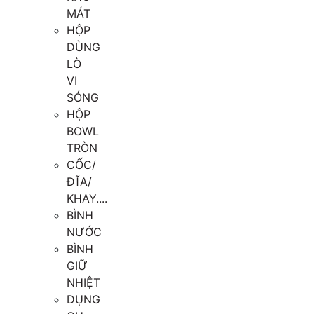
MÁT
HỘP
DÙNG
LÒ
VI
SÓNG
HỘP
BOWL
TRÒN
CỐC/
ĐĨA/
KHAY....
BÌNH
NƯỚC
BÌNH
GIỮ
NHIỆT
DỤNG