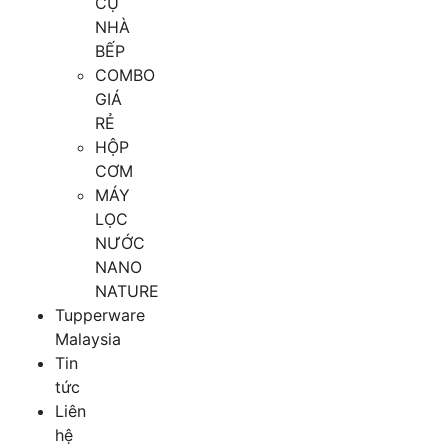
CỤ
NHÀ
BẾP
COMBO
GIÁ
RẺ
HỘP
CƠM
MÁY
LỌC
NƯỚC
NANO
NATURE
Tupperware
Malaysia
Tin
tức
Liên
hệ