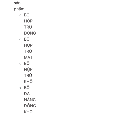
sản
phẩm
BỘ
HỘP
TRỮ
ĐÔNG
BỘ
HỘP
TRỮ
MÁT
BỘ
HỘP
TRỮ
KHÔ
BỘ
ĐA
NĂNG
ĐÔNG
KHO