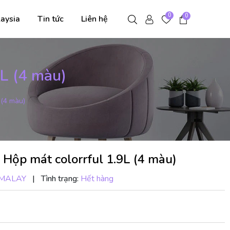
0
0
aysia
Tin tức
Liên hệ
9L (4 màu)
 (4 màu)
 - Hộp mát colorrful 1.9L (4 màu)
MALAY
|
Tình trạng:
Hết hàng