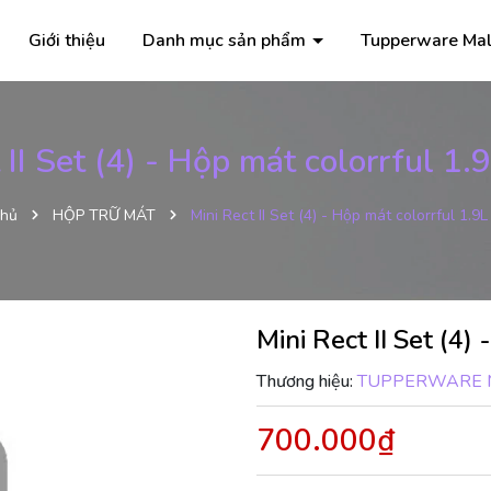
Giới thiệu
Danh mục sản phẩm
Tupperware Mal
 II Set (4) - Hộp mát colorrful 1.
chủ
HỘP TRỮ MÁT
Mini Rect II Set (4) - Hộp mát colorrful 1.9L
Mini Rect II Set (4)
Thương hiệu:
TUPPERWARE 
700.000₫