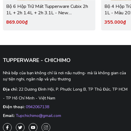
Bộ 6 Hộp Trữ Mát Tupperware Cubix 2h
Bộ 4 Hộp Tr
1L + 2h 1.4L + 2h 3.1L - New
1L - Màu 20
Tupperware
Hãng
869.000₫
355.000₫
TUPPERWARE - CHICHIMO
Nhà bếp của bạn không chỉ là nơi nấu nướng- mà là không gian của
sự tiện nghi, ngăn nắp và yêu thương
Địa chỉ:
22 Dương Đình Hội, P. Phước Long B, TP Thủ Đức, TP HCM
- TP Hồ Chí Minh - Việt Nam
Điện thoại:
0942067138
Email:
Tupchichimo@gmail.com