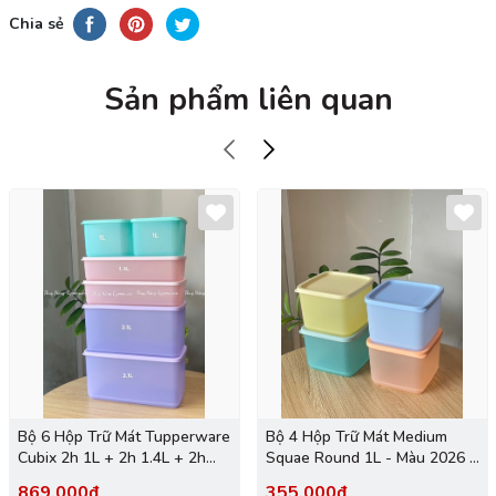
Chia sẻ
Sản phẩm liên quan
Bộ 6 Hộp Trữ Mát Tupperware
Bộ 4 Hộp Trữ Mát Medium
Cubix 2h 1L + 2h 1.4L + 2h
Squae Round 1L - Màu 2026 -
3.1L - New Tupperware
Tupperware Trung Chính
869.000₫
355.000₫