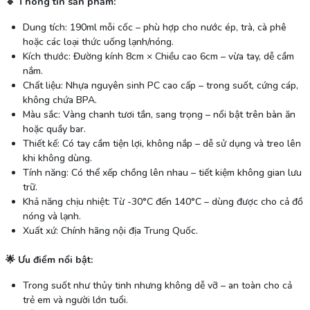
🔹 Thông tin sản phẩm:
Dung tích: 190ml mỗi cốc – phù hợp cho nước ép, trà, cà phê
hoặc các loại thức uống lạnh/nóng.
Kích thước: Đường kính 8cm × Chiều cao 6cm – vừa tay, dễ cầm
nắm.
Chất liệu: Nhựa nguyên sinh PC cao cấp – trong suốt, cứng cáp,
không chứa BPA.
Màu sắc: Vàng chanh tươi tắn, sang trọng – nổi bật trên bàn ăn
hoặc quầy bar.
Thiết kế: Có tay cầm tiện lợi, không nắp – dễ sử dụng và treo lên
khi không dùng.
Tính năng: Có thể xếp chồng lên nhau – tiết kiệm không gian lưu
trữ.
Khả năng chịu nhiệt: Từ -30°C đến 140°C – dùng được cho cả đồ
nóng và lạnh.
Xuất xứ: Chính hãng nội địa Trung Quốc.
🌟 Ưu điểm nổi bật:
Trong suốt như thủy tinh nhưng không dễ vỡ – an toàn cho cả
trẻ em và người lớn tuổi.