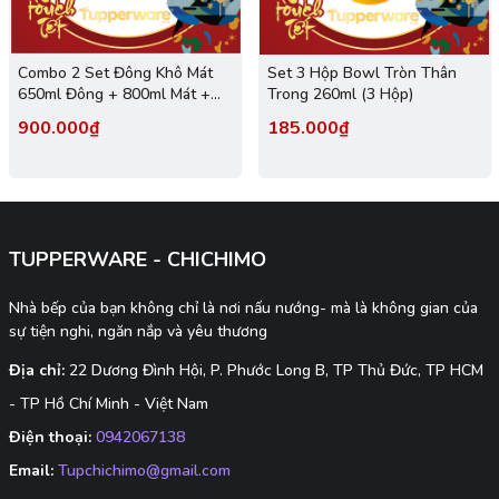
Combo 2 Set Đông Khô Mát
Set 3 Hộp Bowl Tròn Thân
650ml Đông + 800ml Mát +
Trong 260ml (3 Hộp)
1.1L Khô
900.000₫
185.000₫
TUPPERWARE - CHICHIMO
Nhà bếp của bạn không chỉ là nơi nấu nướng- mà là không gian của
sự tiện nghi, ngăn nắp và yêu thương
Địa chỉ:
22 Dương Đình Hội, P. Phước Long B, TP Thủ Đức, TP HCM
- TP Hồ Chí Minh - Việt Nam
Điện thoại:
0942067138
Email:
Tupchichimo@gmail.com