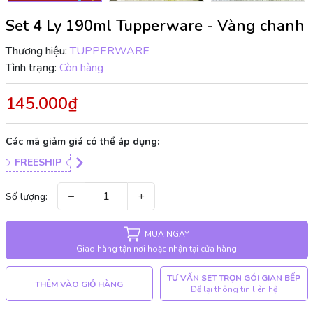
Set 4 Ly 190ml Tupperware - Vàng chanh
Thương hiệu:
TUPPERWARE
Tình trạng:
Còn hàng
145.000₫
Các mã giảm giá có thể áp dụng:
FREESHIP
−
+
Số lượng:
MUA NGAY
Giao hàng tận nơi hoặc nhận tại cửa hàng
TƯ VẤN SET TRỌN GÓI GIAN BẾP
THÊM VÀO GIỎ HÀNG
Để lại thông tin liên hệ