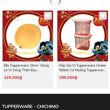
Đĩa Tupperware 24cm- Dùng
Hộp Gia Vị Tupperware Unami
Lò Vi Sóng Thân Đục
500ml-Có Muỗng Tupperware
Tupperware Malaysia Chính
Malaysia Chính Hãng
125.000₫
195.000₫
Hãng
TUPPERWARE - CHICHIMO