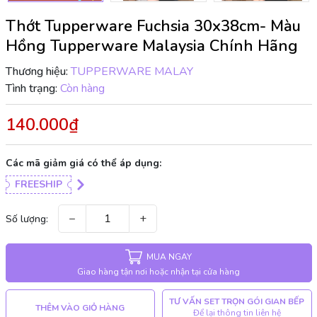
Thớt Tupperware Fuchsia 30x38cm- Màu
Hồng Tupperware Malaysia Chính Hãng
Thương hiệu:
TUPPERWARE MALAY
Tình trạng:
Còn hàng
140.000₫
Các mã giảm giá có thể áp dụng:
FREESHIP
−
+
Số lượng:
MUA NGAY
Giao hàng tận nơi hoặc nhận tại cửa hàng
TƯ VẤN SET TRỌN GÓI GIAN BẾP
THÊM VÀO GIỎ HÀNG
Để lại thông tin liên hệ