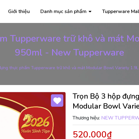
Giới thiệu
Danh mục sản phẩm
Tupperware Mal
m Tupperware trữ khô và mát Mo
950ml - New Tupperware
đựng thực phẩm Tupperware trữ khô và mát Modular Bowl Variety 1.9
Trọn Bộ 3 hộp đựng
Modular Bowl Vari
Thương hiệu:
NEW TUPPER
520.000₫