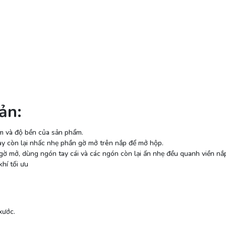
ản:
m và độ bền của sản phẩm.
ay còn lại nhấc nhẹ phần gờ mở trên nắp để mở hộp.
 gờ mở, dùng ngón tay cái và các ngón còn lại ấn nhẹ đều quanh viền nắ
hí tối ưu
xước.