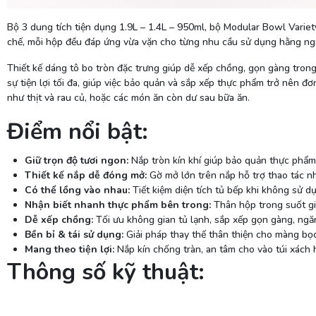
Bộ 3 dung tích tiện dụng 1.9L – 1.4L – 950ml, bộ Modular Bowl Variety
chế, mỗi hộp đều đáp ứng vừa vặn cho từng nhu cầu sử dụng hằng ng
Thiết kế dáng tô bo tròn đặc trưng giúp dễ xếp chồng, gọn gàng trong 
sự tiện lợi tối đa, giúp việc bảo quản và sắp xếp thực phẩm trở nên đ
như thịt và rau củ, hoặc các món ăn còn dư sau bữa ăn.
Điểm nổi bật:
Giữ trọn độ tươi ngon:
Nắp tròn kín khí giúp bảo quản thực phẩm 
Thiết kế nắp dễ đóng mở:
Gờ mở lớn trên nắp hỗ trợ thao tác n
Có thể lồng vào nhau:
Tiết kiệm diện tích tủ bếp khi không sử d
Nhận biết nhanh thực phẩm bên trong:
Thân hộp trong suốt giú
Dễ xếp chồng:
Tối ưu không gian tủ lạnh, sắp xếp gọn gàng, ngă
Bền bỉ & tái sử dụng:
Giải pháp thay thế thân thiện cho màng bọ
Mang theo tiện lợi:
Nắp kín chống tràn, an tâm cho vào túi xách
Thông số kỹ thuật: