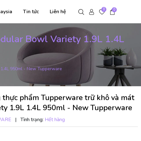
0
0
aysia
Tin tức
Liên hệ
dular Bowl Variety 1.9L 1.4L
L 1.4L 950ml - New Tupperware
 thực phẩm Tupperware trữ khô và mát
ety 1.9L 1.4L 950ml - New Tupperware
WARE
|
Tình trạng:
Hết hàng