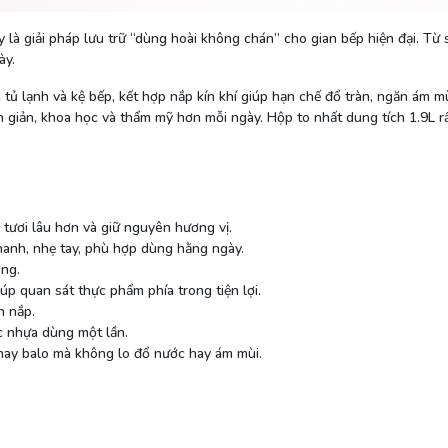
 là giải pháp lưu trữ “dùng hoài không chán” cho gian bếp hiện đại. Từ 
ày.
tủ lạnh và kệ bếp, kết hợp nắp kín khí giúp hạn chế đổ tràn, ngăn ám m
ơn giản, khoa học và thẩm mỹ hơn mỗi ngày. Hộp to nhất dung tích 1.9L 
tươi lâu hơn và giữ nguyên hương vị.
hanh, nhẹ tay, phù hợp dùng hằng ngày.
ụng.
p quan sát thực phẩm phía trong tiện lợi.
n nắp.
c nhựa dùng một lần.
 hay balo mà không lo đổ nước hay ám mùi.