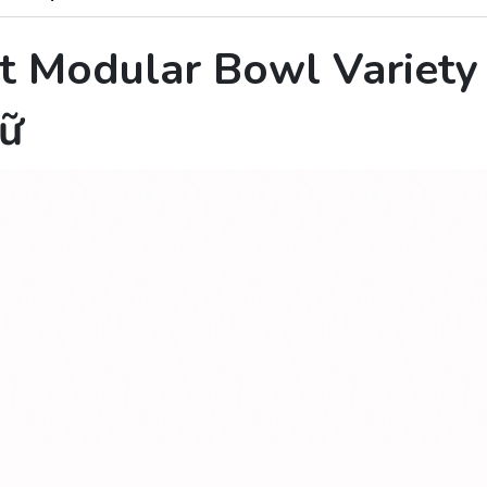
t Modular Bowl Variety 
rữ