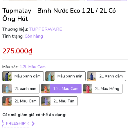
Tupmalay - Bình Nước Eco 1.2L / 2L Có
Ống Hút
Thương hiệu:
TUPPERWARE
Tình trạng:
Còn hàng
275.000₫
Màu sắc:
1.2L Màu Cam
Màu xanh đậm
Màu xanh min
2L Xanh đậm
2L xanh min
1.2L Màu Cam
2L Màu Hồng
2L Màu Cam
2L Màu Tím
Các mã giảm giá có thể áp dụng:
FREESHIP