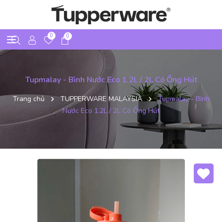
0
0
Tupmalay - Bình Nước Eco 1.2L / 2L Có Ống Hút
Trang chủ
TUPPERWARE MALAYSIA
Tupmalay - Bình
Nước Eco 1.2L / 2L Có Ống Hút