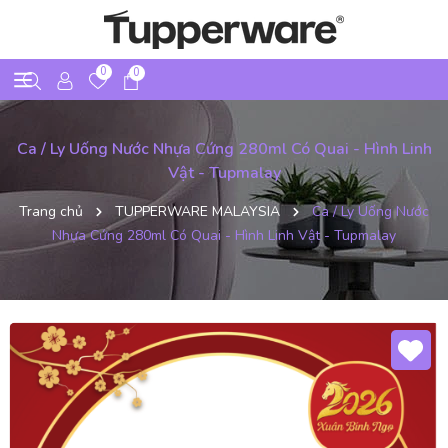
0
0
Ca / Ly Uống Nước Nhựa Cứng 280ml Có Quai - Hình Linh
Vật - Tupmalay
Trang chủ
TUPPERWARE MALAYSIA
Ca / Ly Uống Nước
Nhựa Cứng 280ml Có Quai - Hình Linh Vật - Tupmalay