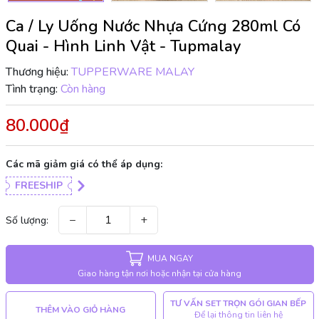
Ca / Ly Uống Nước Nhựa Cứng 280ml Có
Quai - Hình Linh Vật - Tupmalay
Thương hiệu:
TUPPERWARE MALAY
Tình trạng:
Còn hàng
80.000₫
Các mã giảm giá có thể áp dụng:
FREESHIP
−
+
Số lượng:
MUA NGAY
Giao hàng tận nơi hoặc nhận tại cửa hàng
TƯ VẤN SET TRỌN GÓI GIAN BẾP
THÊM VÀO GIỎ HÀNG
Để lại thông tin liên hệ