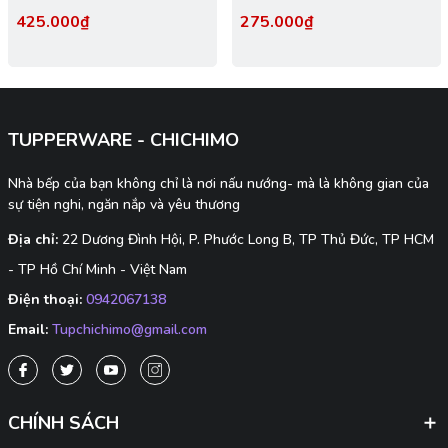
xanh
Tupperware Malaysia Chính
425.000₫
275.000₫
Hãng
TUPPERWARE - CHICHIMO
Nhà bếp của bạn không chỉ là nơi nấu nướng- mà là không gian của
sự tiện nghi, ngăn nắp và yêu thương
Địa chỉ:
22 Dương Đình Hội, P. Phước Long B, TP Thủ Đức, TP HCM
- TP Hồ Chí Minh - Việt Nam
Điện thoại:
0942067138
Email:
Tupchichimo@gmail.com
CHÍNH SÁCH