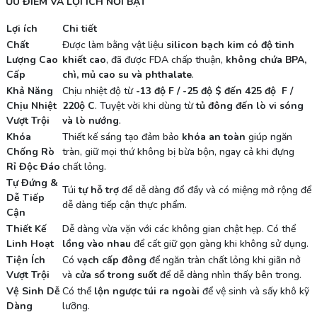
ƯU ĐIỂM VÀ LỢI ÍCH NỔI BẬT
Lợi ích
Chi tiết
Chất
Được làm bằng vật liệu
silicon bạch kim có độ tinh
Lượng Cao
khiết cao
, đã được FDA chấp thuận,
không chứa BPA,
Cấp
chì, mủ cao su và phthalate
.
Khả Năng
Chịu nhiệt độ từ
-13 độ F / -25 độ $ đến 425 độ F /
Chịu Nhiệt
220ộ C
. Tuyệt vời khi dùng từ
tủ đông đến lò vi sóng
Vượt Trội
và lò nướng
.
Khóa
Thiết kế sáng tạo đảm bảo
khóa an toàn
giúp ngăn
Chống Rò
tràn, giữ mọi thứ không bị bừa bộn, ngay cả khi đựng
Rỉ Độc Đáo
chất lỏng.
Tự Đứng &
Túi
tự hỗ trợ
để dễ dàng đổ đầy và có miệng mở rộng để
Dễ Tiếp
dễ dàng tiếp cận thực phẩm.
Cận
Thiết Kế
Dễ dàng vừa vặn với các không gian chật hẹp. Có thể
Linh Hoạt
lồng vào nhau
để cất giữ gọn gàng khi không sử dụng.
Tiện Ích
Có
vạch cấp đông
để ngăn tràn chất lỏng khi giãn nở
Vượt Trội
và
cửa sổ trong suốt
để dễ dàng nhìn thấy bên trong.
Vệ Sinh Dễ
Có thể
lộn ngược túi ra ngoài
để vệ sinh và sấy khô kỹ
Dàng
lưỡng.