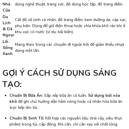
Nhà
dùng nghệ thuật, trang sức, đồ dùng học tập, đồ trang điểm.
Cửa
Du
Cất đồ vệ sinh cá nhân, đồ trang điểm, kem dưỡng da, cáp sạc,
Lịch
phụ kiện. Dùng để giữ điện thoại hoặc chìa khóa khô ráo khi ở
& Dã
khu vực có nước (ví dụ: bãi biển).
Ngoại
Lối
Mang theo trong các chuyến đi ngoài trời để giảm thiểu nhựa
Sống
dùng một lần.
Xanh
GỢI Ý CÁCH SỬ DỤNG SÁNG
TẠO:
Chuẩn Bị Bữa Ăn:
Sắp xếp bữa ăn cả tuần.
Sử dụng bút xóa
khô
để ghi chú hướng dẫn hâm nóng hoặc cá nhân hóa bữa ăn
trực tiếp lên túi.
Chuẩn Bị Sinh Tố:
Kết hợp các nguyên liệu (trái cây, siêu thực
phẩm) trong túi, cấp đông. Khi cần, chỉ cần xay với chất lỏng.