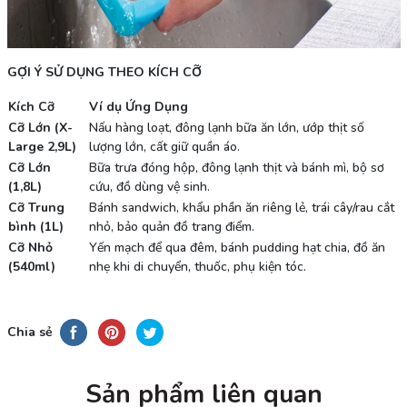
GỢI Ý SỬ DỤNG THEO KÍCH CỠ
Kích Cỡ
Ví dụ Ứng Dụng
Cỡ Lớn (X-
Nấu hàng loạt, đông lạnh bữa ăn lớn, ướp thịt số
Large 2,9L)
lượng lớn, cất giữ quần áo.
Cỡ Lớn
Bữa trưa đóng hộp, đông lạnh thịt và bánh mì, bộ sơ
(1,8L)
cứu, đồ dùng vệ sinh.
Cỡ Trung
Bánh sandwich, khẩu phần ăn riêng lẻ, trái cây/rau cắt
bình (1L)
nhỏ, bảo quản đồ trang điểm.
Cỡ Nhỏ
Yến mạch để qua đêm, bánh pudding hạt chia, đồ ăn
(540ml)
nhẹ khi di chuyển, thuốc, phụ kiện tóc.
Chia sẻ
Sản phẩm liên quan