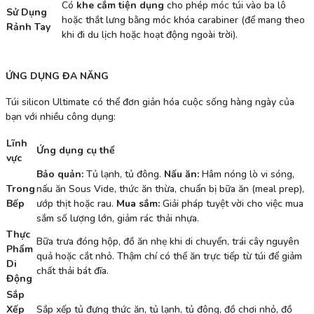
Có
khe cắm tiện dụng
cho phép móc túi vào ba lô
Sử Dụng
hoặc thắt lưng bằng móc khóa carabiner (để mang theo
Rảnh Tay
khi đi du lịch hoặc hoạt động ngoài trời).
ỨNG DỤNG ĐA NĂNG
Túi silicon Ultimate có thể đơn giản hóa cuộc sống hàng ngày của
bạn với nhiều công dụng:
Lĩnh
Ứng dụng cụ thể
vực
Bảo quản:
Tủ lạnh, tủ đông.
Nấu ăn:
Hâm nóng lò vi sóng,
Trong
nấu ăn Sous Vide, thức ăn thừa, chuẩn bị bữa ăn (meal prep),
Bếp
ướp thịt hoặc rau.
Mua sắm:
Giải pháp tuyệt vời cho việc mua
sắm số lượng lớn, giảm rác thải nhựa.
Thực
Bữa trưa đóng hộp, đồ ăn nhẹ khi di chuyển, trái cây nguyên
Phẩm
quả hoặc cắt nhỏ. Thậm chí có thể ăn trực tiếp từ túi để giảm
Di
chất thải bát đĩa.
Động
Sắp
Xếp
Sắp xếp tủ đựng thức ăn, tủ lạnh, tủ đông, đồ chơi nhỏ, đồ