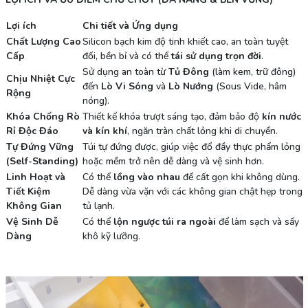
Lợi ích
Chi tiết và Ứng dụng
Chất Lượng Cao
Silicon bạch kim độ tinh khiết cao, an toàn tuyệt
Cấp
đối, bền bỉ và có thể
tái sử dụng trọn đời
.
Sử dụng an toàn từ
Tủ Đông
(làm kem, trữ đông)
Chịu Nhiệt Cực
đến
Lò Vi Sóng
và
Lò Nướng
(Sous Vide, hâm
Rộng
nóng).
Khóa Chống Rò
Thiết kế khóa trượt sáng tạo, đảm bảo độ
kín nước
Rỉ Độc Đáo
và kín khí
, ngăn tràn chất lỏng khi di chuyển.
Tự Đứng Vững
Túi tự đứng được, giúp việc đổ đầy thực phẩm lỏng
(Self-Standing)
hoặc mềm trở nên dễ dàng và vệ sinh hơn.
Linh Hoạt và
Có thể
lồng vào nhau
để cất gọn khi không dùng.
Tiết Kiệm
Dễ dàng vừa vặn với các không gian chật hẹp trong
Không Gian
tủ lạnh.
Vệ Sinh Dễ
Có thể
lộn ngược túi ra ngoài
để làm sạch và sấy
Dàng
khô kỹ lưỡng.