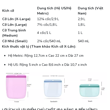
Dung tích (Hệ US/Hệ
Dung tích (Việt
Kích cỡ
Metric)
Nam)
Cỡ Lớn (X-Large)
12¼ cốc/2,9 L
2,9 L
Cỡ Lớn (Large)
7½ cốc/1,8 L
1,8 L
Cỡ Trung bình
4 cốc/1 L
1 L
(Medium)
Cỡ Nhỏ (Small)
2¼ cốc/540 mL
540 mL
Kích thước vật lý (Tham khảo Kích cỡ X-Lớn):
Hệ Metric: Rộng 12,7cm x Cao 22 cm x Dài 27 cm
Hệ US: Rộng 5 inch x Cao 8,6 inch x Dài 10,7 x inch
LỢI ÍCH VÀ ƯU ĐIỂM CHỦ CHỐT (ĐA NĂNG & BỀN VỮNG)