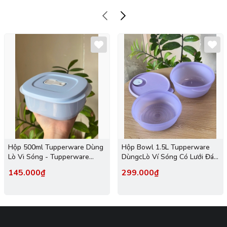
Hộp 500ml Tupperware Dùng
Hộp Bowl 1.5L Tupperware
Lò Vi Sóng - Tupperware
DùngcLò Ví Sóng Có Lưới Đáy
Trung Chính Hãng
Dạng Rổ - Màu Tím -
145.000₫
299.000₫
Tupperware Trung Chính
Hãng