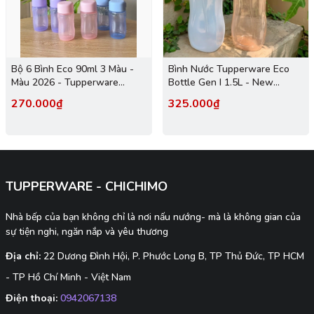
Bộ 6 Bình Eco 90ml 3 Màu -
Bình Nước Tupperware Eco
Màu 2026 - Tupperware
Bottle Gen I 1.5L - New
Trung Chính Hãng
Tupperware
270.000₫
325.000₫
TUPPERWARE - CHICHIMO
Nhà bếp của bạn không chỉ là nơi nấu nướng- mà là không gian của
sự tiện nghi, ngăn nắp và yêu thương
Địa chỉ:
22 Dương Đình Hội, P. Phước Long B, TP Thủ Đức, TP HCM
- TP Hồ Chí Minh - Việt Nam
Điện thoại:
0942067138