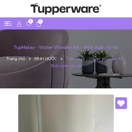
0
0
TupMalay - Water Wonder All - Bình nước có vòi
Trang chủ
BÌNH NƯỚC
TupMalay - Water Wonder All -
Bình nước có vòi