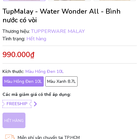
TupMalay - Water Wonder All - Bình
nước có vòi
Thương hiệu:
TUPPERWARE MALAY
Tình trạng:
Hết hàng
990.000₫
Kích thước:
Màu Hồng Đen 10L
Màu Hồng Đen 10L
Màu Xanh 8.7L
Các mã giảm giá có thể áp dụng:
FREESHIP
HẾT HÀNG
Miễn phí vận chuyển tại TP.HCM