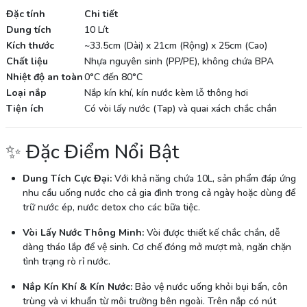
Đặc tính
Chi tiết
Dung tích
10 Lít
Kích thước
~33.5cm (Dài) x 21cm (Rộng) x 25cm (Cao)
Chất liệu
Nhựa nguyên sinh (PP/PE), không chứa BPA
Nhiệt độ an toàn
0°C đến 80°C
Loại nắp
Nắp kín khí, kín nước kèm lỗ thông hơi
Tiện ích
Có vòi lấy nước (Tap) và quai xách chắc chắn
✨ Đặc Điểm Nổi Bật
Dung Tích Cực Đại:
Với khả năng chứa 10L, sản phẩm đáp ứng
nhu cầu uống nước cho cả gia đình trong cả ngày hoặc dùng để
trữ nước ép, nước detox cho các bữa tiệc.
Vòi Lấy Nước Thông Minh:
Vòi được thiết kế chắc chắn, dễ
dàng tháo lắp để vệ sinh. Cơ chế đóng mở mượt mà, ngăn chặn
tình trạng rò rỉ nước.
Nắp Kín Khí & Kín Nước:
Bảo vệ nước uống khỏi bụi bẩn, côn
trùng và vi khuẩn từ môi trường bên ngoài. Trên nắp có nút