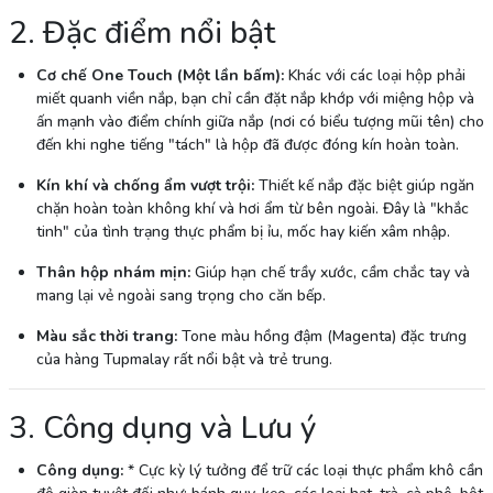
2. Đặc điểm nổi bật
Cơ chế One Touch (Một lần bấm):
Khác với các loại hộp phải
miết quanh viền nắp, bạn chỉ cần đặt nắp khớp với miệng hộp và
ấn mạnh vào điểm chính giữa nắp (nơi có biểu tượng mũi tên) cho
đến khi nghe tiếng "tách" là hộp đã được đóng kín hoàn toàn.
Kín khí và chống ẩm vượt trội:
Thiết kế nắp đặc biệt giúp ngăn
chặn hoàn toàn không khí và hơi ẩm từ bên ngoài. Đây là "khắc
tinh" của tình trạng thực phẩm bị ỉu, mốc hay kiến xâm nhập.
Thân hộp nhám mịn:
Giúp hạn chế trầy xước, cầm chắc tay và
mang lại vẻ ngoài sang trọng cho căn bếp.
Màu sắc thời trang:
Tone màu hồng đậm (Magenta) đặc trưng
của hàng Tupmalay rất nổi bật và trẻ trung.
3. Công dụng và Lưu ý
Công dụng:
* Cực kỳ lý tưởng để trữ các loại thực phẩm khô cần