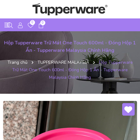
0
0
Hộp Tupperware Trữ Mát One Touch 600ml - Đóng Hộp 1
Ấn - Tupperware Malaysia Chính Hãng
Trang chủ
TUPPERWARE MALAYSIA
Hộp Tupperware
Trữ Mát One Touch 600ml - Đóng Hộp 1 Ấn - Tupperware
Malaysia Chính Hãng