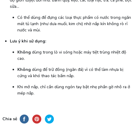
độ giòn tuyệt đối như: bánh quy, kẹo, các loại hạt, trà, cà phê, bột
sữa...
Có thể dùng để đựng các loại thực phẩm có nước trong ngăn
mát tủ lạnh (như dưa muối, kim chi) nhờ nắp kín không rò rỉ
nước và mùi.
Lưu ý khi sử dụng:
Không
dùng trong lò vi sóng hoặc máy tiệt trùng nhiệt độ
cao.
Không
dùng để trữ đông (ngăn đá) vì có thể làm nhựa bị
cứng và khó thao tác bấm nắp.
Khi mở nắp, chỉ cần dùng ngón tay bật nhẹ phần gờ nhô ra ở
mép nắp.
Chia sẻ