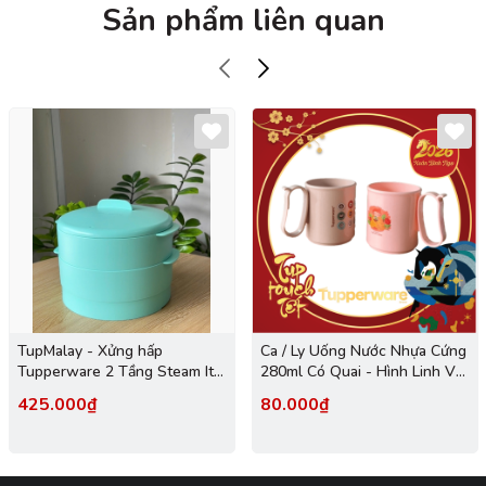
Sản phẩm liên quan
TupMalay - Xửng hấp
Ca / Ly Uống Nước Nhựa Cứng
Tupperware 2 Tầng Steam It -
280ml Có Quai - Hình Linh Vật
xanh
- Tupmalay
425.000₫
80.000₫