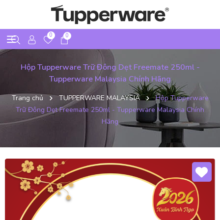
0
0
Hộp Tupperware Trữ Đông Dẹt Freemate 250ml -
Tupperware Malaysia Chính Hãng
Trang chủ
TUPPERWARE MALAYSIA
Hộp Tupperware
Trữ Đông Dẹt Freemate 250ml - Tupperware Malaysia Chính
Hãng