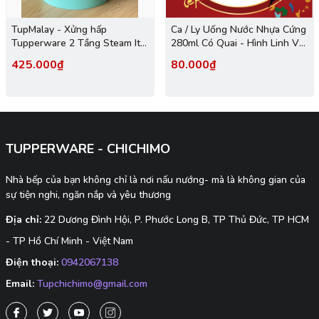
TupMalay - Xửng hấp
Ca / Ly Uống Nước Nhựa Cứng
Tupperware 2 Tầng Steam It -
280ml Có Quai - Hình Linh Vật
xanh
- Tupmalay
425.000₫
80.000₫
TUPPERWARE - CHICHIMO
Nhà bếp của bạn không chỉ là nơi nấu nướng- mà là không gian của
sự tiện nghi, ngăn nắp và yêu thương
Địa chỉ:
22 Dương Đình Hội, P. Phước Long B, TP Thủ Đức, TP HCM
- TP Hồ Chí Minh - Việt Nam
Điện thoại:
0942067138
Email:
Tupchichimo@gmail.com