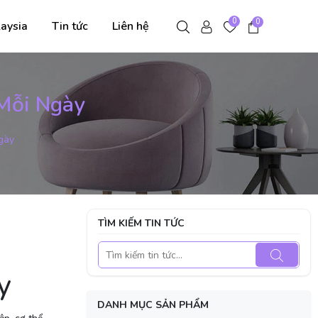
0
0
aysia
Tin tức
Liên hệ
 Mỗi Ngày
gày
TÌM KIẾM TIN TỨC
y
DANH MỤC SẢN PHẨM