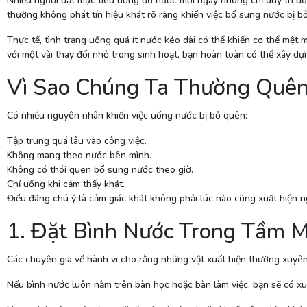
Nhiều người đặt mục tiêu uống đủ nước mỗi ngày nhưng chỉ duy trì đượ
thường không phát tín hiệu khát rõ ràng khiến việc bổ sung nước bị b
Thực tế, tình trạng uống quá ít nước kéo dài có thể khiến cơ thể mệt 
với một vài thay đổi nhỏ trong sinh hoạt, bạn hoàn toàn có thể xây 
Vì Sao Chúng Ta Thường Quê
Có nhiều nguyên nhân khiến việc uống nước bị bỏ quên:
Tập trung quá lâu vào công việc.
Không mang theo nước bên mình.
Không có thói quen bổ sung nước theo giờ.
Chỉ uống khi cảm thấy khát.
Điều đáng chú ý là cảm giác khát không phải lúc nào cũng xuất hiện n
1. Đặt Bình Nước Trong Tầm 
Các chuyên gia về hành vi cho rằng những vật xuất hiện thường xuyê
Nếu bình nước luôn nằm trên bàn học hoặc bàn làm việc, bạn sẽ có 