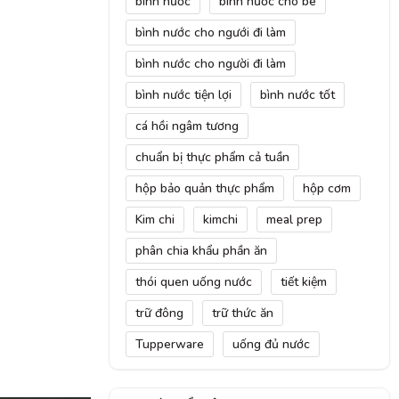
bình nước
bình nước cho bé
bình nước cho ngưới đi làm
bình nước cho người đi làm
bình nước tiện lợi
bình nước tốt
cá hồi ngâm tương
chuẩn bị thực phẩm cả tuần
hộp bảo quản thực phẩm
hộp cơm
Kim chi
kimchi
meal prep
phân chia khẩu phần ăn
thói quen uống nước
tiết kiệm
trữ đông
trữ thức ăn
Tupperware
uống đủ nước