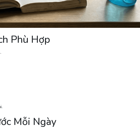
ích Phù Hợp
.
i.
ước Mỗi Ngày