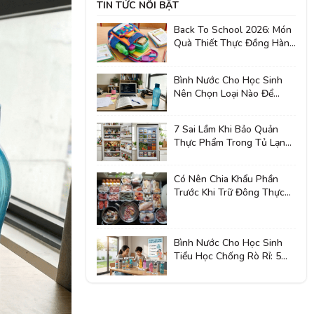
TIN TỨC NỔI BẬT
Back To School 2026: Món
Quà Thiết Thực Đồng Hành
Cả Năm Học
Bình Nước Cho Học Sinh
Nên Chọn Loại Nào Để
Dùng Suốt Năm Học?
7 Sai Lầm Khi Bảo Quản
Thực Phẩm Trong Tủ Lạnh
Khiến Đồ Ăn Nhanh Hỏng
Có Nên Chia Khẩu Phần
Trước Khi Trữ Đông Thực
Phẩm?
Bình Nước Cho Học Sinh
Tiểu Học Chống Rò Rỉ: 5
Tiêu Chí Nhiều Phụ Huynh
Quan Tâm