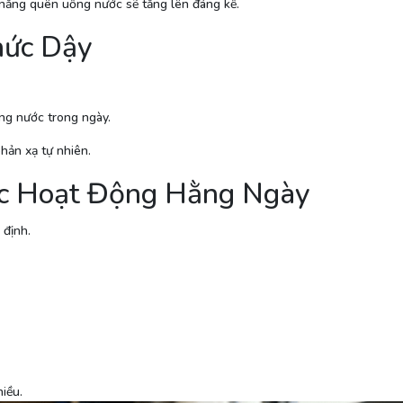
ả năng quên uống nước sẽ tăng lên đáng kể.
hức Dậy
ống nước trong ngày.
phản xạ tự nhiên.
ác Hoạt Động Hằng Ngày
 định.
iều.