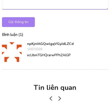
Gửi thông tin
Bình luận (1)
npKjnIAGQwlgqVGyJdLZCd
13/07/2026
xcUbmTGHQrarwPPhZAlGP
Tin liên quan