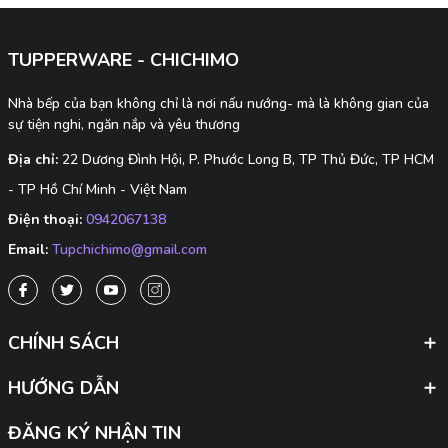
hộp cơm, hộp đựng trái cây hay hộp đựng đồ ăn nhẹ đang
trở thành lựa chọn được nhiều gia đình yêu...
TUPPERWARE - CHICHIMO
Nhà bếp của bạn không chỉ là nơi nấu nướng- mà là không gian của
sự tiện nghi, ngăn nắp và yêu thương
Địa chỉ:
22 Dương Đình Hội, P. Phước Long B, TP Thủ Đức, TP HCM
- TP Hồ Chí Minh - Việt Nam
Điện thoại:
0942067138
Email:
Tupchichimo@gmail.com
CHÍNH SÁCH
HƯỚNG DẪN
ĐĂNG KÝ NHẬN TIN