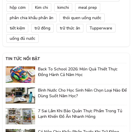
hộp cơm
Kim chi
kimchi
meal prep
phân chia khẩu phần ăn
thói quen uống nước
tiết kiệm
trữ đông
trữ thức ăn
Tupperware
uống đủ nước
TIN TỨC NỔI BẬT
Back To School 2026: Món Quà Thiết Thực
Đồng Hành Cả Năm Học
Bình Nước Cho Học Sinh Nên Chọn Loại Nào Để
Dùng Suốt Năm Học?
7 Sai Lầm Khi Bảo Quản Thực Phẩm Trong Tủ
Lạnh Khiến Đồ Ăn Nhanh Hỏng
Có Nên Chia Khẩu Phần Trước Khi Trữ Đông